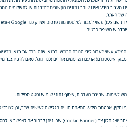
ר ישירות לאתר/מערכת חיצונית להזמנות מקום/משלוח. פעולות אלו מתב
נו מעביר מידע ואינו שומר נתונים הקשורים להזמנות או לתשלומים המ
ה של האתר.
ר לפלטפורמות פרסום ושיווק כגון Google ו-Meta באמצעות cookies או פיקסלים.
תדרוש חשיפת פרטים.
ידע עשוי לעבור לידי הגורם הרוכש, בתנאי שזה יכבד את תנאי מדיניות 
בוק, אינסטגרם) או עם מפרסמים אחרים (כגון גוגל, טאבולה), יועבר מי
ותקין, אבטחת מידע, התאמת חוויית הגלישה לאישית שלך, וכן לצורכי 
ניתן לחסום או למחוק עוגיות בכמה דרכים: בכניסה לאתר יוצג חלון צף (ner