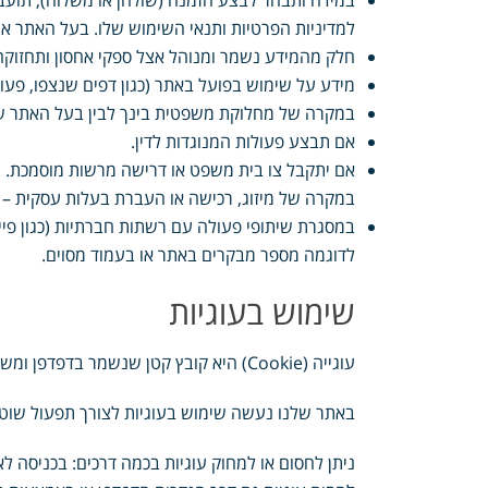
במידה ותבחר לבצע הזמנה (שולחן או משלוח), תועב
למדיניות הפרטיות ותנאי השימוש שלו. בעל האתר אי
חלק מהמידע נשמר ומנוהל אצל ספקי אחסון ותחזוק
מידע על שימוש בפועל באתר (כגון דפים שנצפו, פעולות שבוצעו) עשוי לעבו
במקרה של מחלוקת משפטית בינך לבין בעל האתר ש
אם תבצע פעולות המנוגדות לדין.
אם יתקבל צו בית משפט או דרישה מרשות מוסמכת.
במקרה של מיזוג, רכישה או העברת בעלות עסקית – המ
במסגרת שיתופי פעולה עם רשתות חברתיות (כגון פייס
לדוגמה מספר מבקרים באתר או בעמוד מסוים.
שימוש בעוגיות
עוגייה (Cookie) היא קובץ קטן שנשמר בדפדפן ומשמש לאימות, שמירת העדפות, איסוף נתוני שימוש וסטטיסטיקות.
באתר שלנו נעשה שימוש בעוגיות לצורך תפעול שוטף 